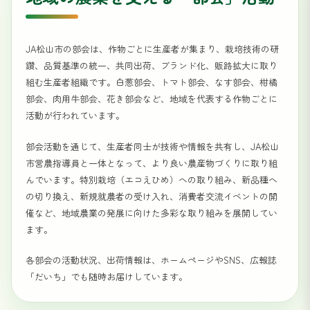
JA松山市の部会は、作物ごとに生産者が集まり、栽培技術の研
鑽、品質基準の統一、共同出荷、ブランド化、販路拡大に取り
組む生産者組織です。白葱部会、トマト部会、なす部会、柑橘
部会、肉用牛部会、花き部会など、地域を代表する作物ごとに
活動が行われています。
部会活動を通じて、生産者同士が技術や情報を共有し、JA松山
市営農指導員と一体となって、より良い農産物づくりに取り組
んでいます。特別栽培（エコえひめ）への取り組み、新品種へ
の切り換え、新規就農者の受け入れ、消費者交流イベントの開
催など、地域農業の発展に向けた多彩な取り組みを展開してい
ます。
各部会の活動状況、出荷情報は、ホームページやSNS、広報誌
「だいち」でも随時お届けしています。