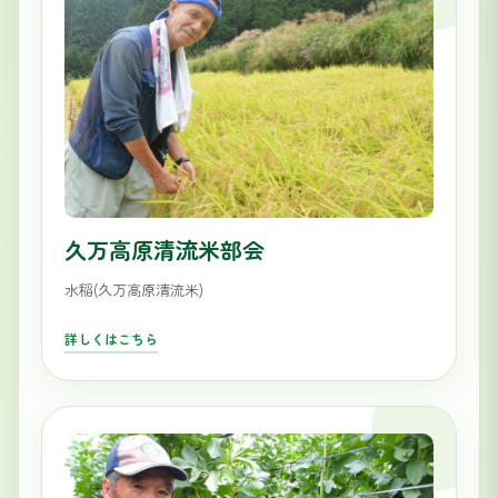
久万高原清流米部会
水稲(久万高原清流米)
詳しくはこちら