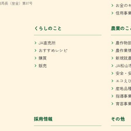
局長（登金）第87号
お金の
信用事
くらしのこと
農業のこ
JA直売所
農作物
おすすめレシピ
農作業
購買
新規就
販売
JA松山
安全・
エコえ
産地品
指導事
育苗事
採用情報
その他