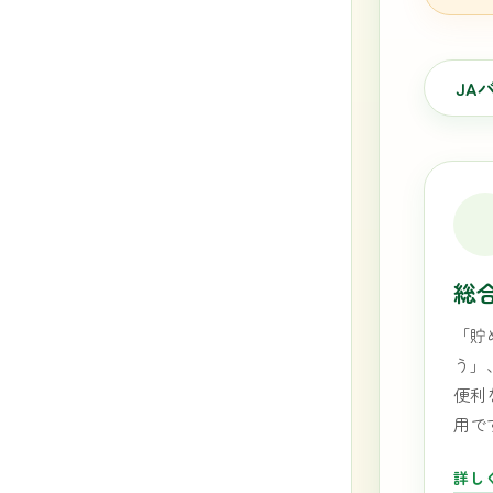
JA
総
「貯
う」
便利
用で
詳し