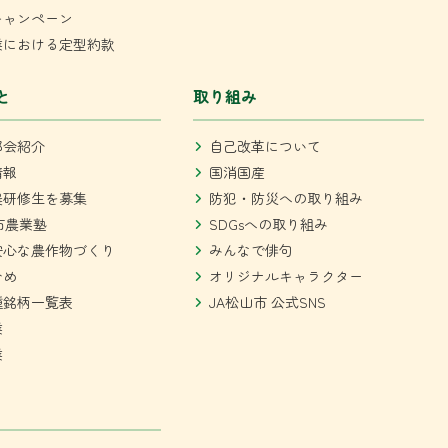
キャンペーン
業における定型約款
と
取り組み
部会紹介
自己改革について
情報
国消国産
農研修生を募集
防犯・防災への取り組み
市農業塾
SDGsへの取り組み
安心な農作物づくり
みんなで俳句
ひめ
オリジナルキャラクター
種銘柄一覧表
JA松山市 公式SNS
業
業