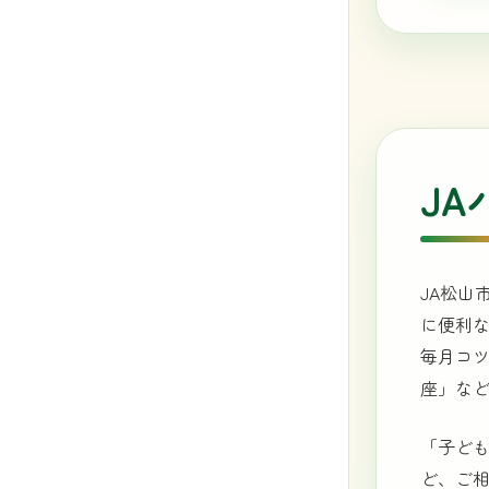
J
JA松山
に便利
毎月コ
座」な
「子ど
ど、ご相