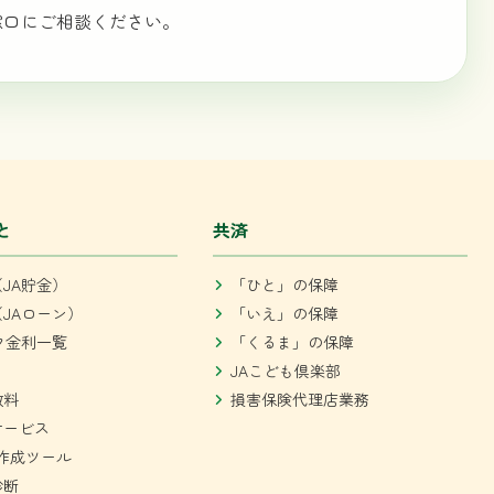
窓口にご相談ください。
と
共済
JA貯金）
「ひと」の保障
JAローン）
「いえ」の保障
ク金利一覧
「くるま」の保障
JAこども倶楽部
数料
損害保険代理店業務
サービス
作成ツール
診断