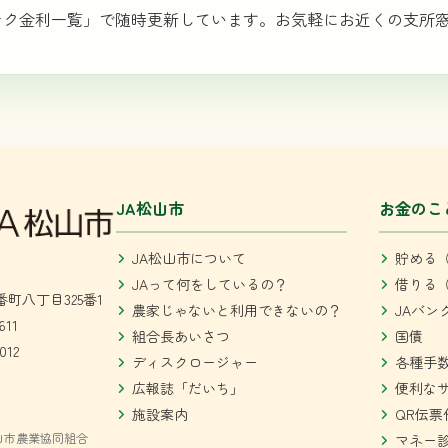
ンク金利一覧」で随時更新しています。お気軽にお近くの支所
JA松山市
お金のこ
JA松山市について
貯める（
JAって何をしているの？
借りる（
町八丁目325番1
農家じゃないと利用できないの？
JAバン
611
組合長あいさつ
国債
012
ディスクロージャー
各種手
広報誌「だいち」
便利な
施設案内
QR伝票
山市農業協同組合
マネー