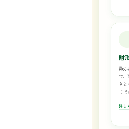
財
勤労
で、
きと
てで
詳し