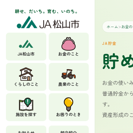
耕せ、だいち。育む、いのち。
ホーム
お金の
＞
JA貯金
貯
JA松山市
お金のこと
お金の使い
くらしのこと
農業のこと
普通貯金か
す。
資産形成の
施設を探す
お困りのとき
お知らせ
部会紹介