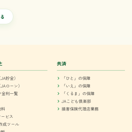
る
と
共済
JA貯金）
「ひと」の保障
JAローン）
「いえ」の保障
ク金利一覧
「くるま」の保障
JAこども倶楽部
数料
損害保険代理店業務
サービス
作成ツール
診断