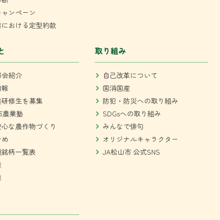
キャンペーン
業における定型約款
と
取り組み
部会紹介
自己改革について
情報
国消国産
農研修生を募集
防犯・防災への取り組み
市農業塾
SDGsへの取り組み
安心な農作物づくり
みんなで俳句
ひめ
オリジナルキャラクター
種銘柄一覧表
JA松山市 公式SNS
業
業