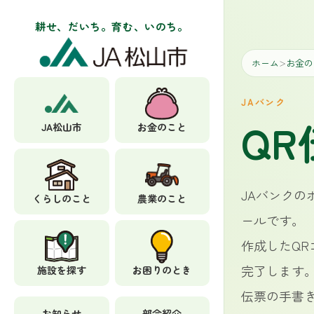
耕せ、だいち。育む、いのち。
ホーム
お金の
＞
JAバンク
Q
JA松山市
お金のこと
JAバンク
くらしのこと
農業のこと
ールです。
作成したQ
完了します
施設を探す
お困りのとき
伝票の手書
お知らせ
部会紹介