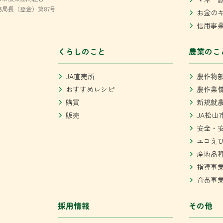
局長（登金）第87号
お金の
信用事
くらしのこと
農業のこ
JA直売所
農作物
おすすめレシピ
農作業
購買
新規就
販売
JA松山
安全・
エコえ
産地品
指導事
育苗事
採用情報
その他