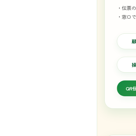
・伝票
・窓口
QR