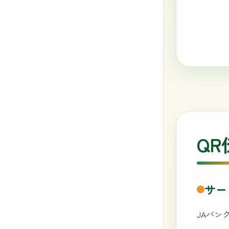
Q
サー
JAバン