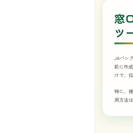
窓
ツ
JAバン
前に作成
けで、
特に、
用方法