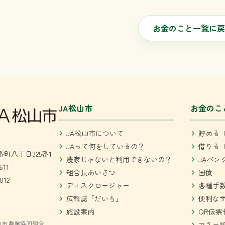
お金のこと一覧に戻
JA松山市
お金のこ
JA松山市について
貯める（
JAって何をしているの？
借りる（
町八丁目325番1
農家じゃないと利用できないの？
JAバン
611
組合長あいさつ
国債
012
ディスクロージャー
各種手
広報誌「だいち」
便利な
施設案内
QR伝票
山市農業協同組合
マネー