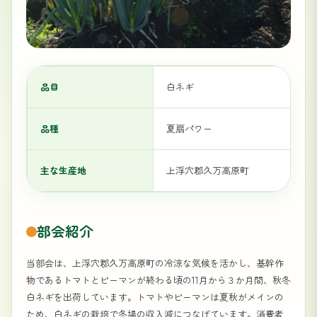
品目
白ネギ
品種
夏扇パワー
主な生産地
上浮穴郡久万高原町
部会紹介
当部会は、上浮穴郡久万高原町の冷涼な気候を活かし、基幹作
物であるトマトとピーマンが終わる頃の11月から３か月間、秋冬
白ネギを出荷しています。トマトやピーマンは夏秋がメインの
ため、白ネギの栽培で冬場の収入減につなげています。消費者