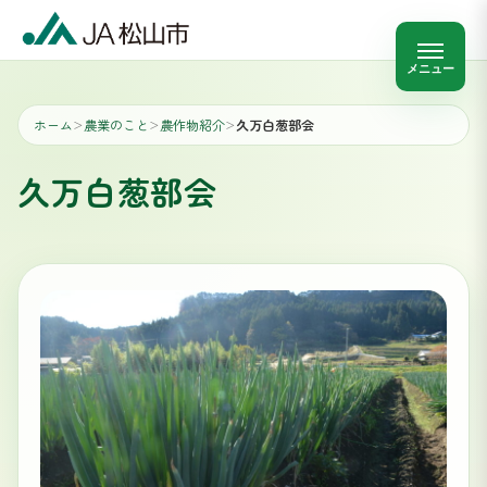
メニュー
ホーム
農業のこと
農作物紹介
久万白葱部会
＞
＞
＞
久万白葱部会