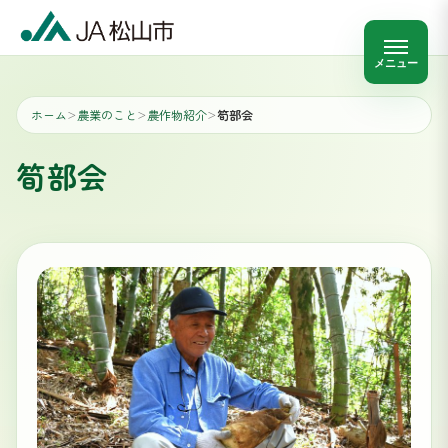
メニュー
ホーム
農業のこと
農作物紹介
筍部会
＞
＞
＞
筍部会