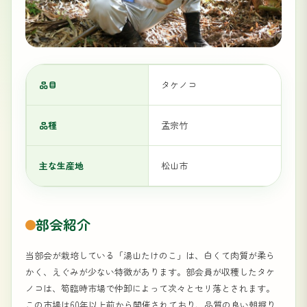
品目
タケノコ
品種
孟宗竹
主な生産地
松山市
部会紹介
当部会が栽培している「湯山たけのこ」は、白くて肉質が柔ら
かく、えぐみが少ない特徴があります。部会員が収穫したタケ
ノコは、筍臨時市場で仲卸によって次々とセリ落とされます。
この市場は60年以上前から開催されており、品質の良い朝掘り