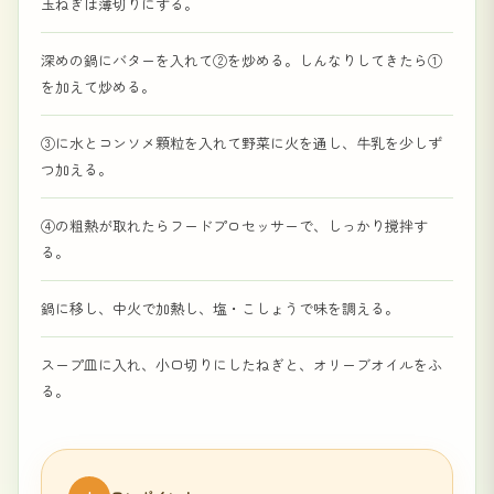
玉ねぎは薄切りにする。
深めの鍋にバターを入れて②を炒める。しんなりしてきたら①
を加えて炒める。
③に水とコンソメ顆粒を入れて野菜に火を通し、牛乳を少しず
つ加える。
④の粗熱が取れたらフードプロセッサーで、しっかり撹拌す
る。
鍋に移し、中火で加熱し、塩・こしょうで味を調える。
スープ皿に入れ、小口切りにしたねぎと、オリーブオイルをふ
る。