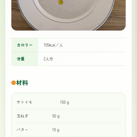
カロリー
155kcal／人
分量
2人分
材料
サトイモ 150ｇ
玉ねぎ 50ｇ
バター 10ｇ