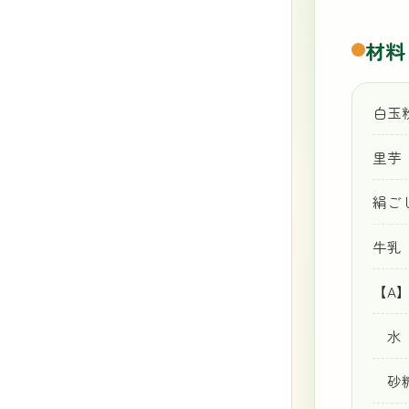
材料
白
里芋
絹ご
牛
【A
水
砂