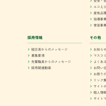
安全・
エコえ
産地品
指導事
育苗事
採用情報
その他
組合長からのメッセージ
お知ら
募集要項
マスコ
先輩職員からのメッセージ
よくあ
採用関連動画
お問い
お困り
リンク
サイト
個人情
サイト