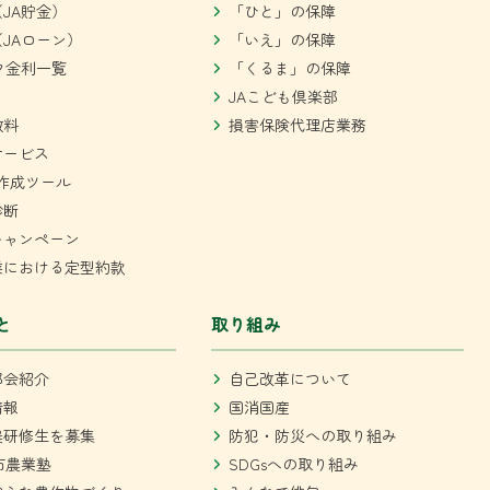
JA貯金）
「ひと」の保障
JAローン）
「いえ」の保障
ク金利一覧
「くるま」の保障
JAこども倶楽部
数料
損害保険代理店業務
サービス
作成ツール
診断
キャンペーン
業における定型約款
と
取り組み
部会紹介
自己改革について
情報
国消国産
農研修生を募集
防犯・防災への取り組み
市農業塾
SDGsへの取り組み