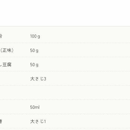
玉粉 100ｇ
（正味） 50ｇ
し豆腐 50ｇ
乳 大さじ3
】
 50ml
糖 大さじ1