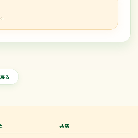
K。
戻る
と
共済