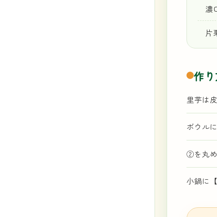
濃口
片
作り
里芋は
ボウル
②を丸め
小鍋に