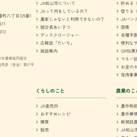
JA松山市について
貯める（
JAって何をしているの？
借りる（
町八丁目325番1
農家じゃないと利用できないの？
JAバン
611
組合長あいさつ
国債
012
ディスクロージャー
各種手
広報誌「だいち」
便利な
施設案内
QR伝票
山市農業協同組合
マネー
局長（登金）第87号
お金の
信用事
くらしのこと
農業のこ
JA直売所
農作物
おすすめレシピ
農作業
購買
新規就
販売
JA松山