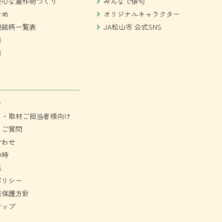
安心な農作物づくり
みんなで俳句
ひめ
オリジナルキャラクター
種銘柄一覧表
JA松山市 公式SNS
業
業
せ
ミ・取材ご担当者様向け
るご質問
合わせ
の時
集
ポリシー
報保護方針
マップ