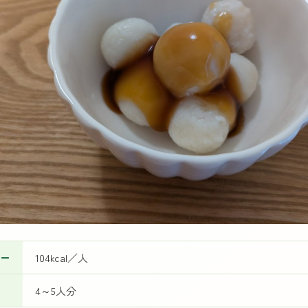
ー
104kcal／人
4～5人分