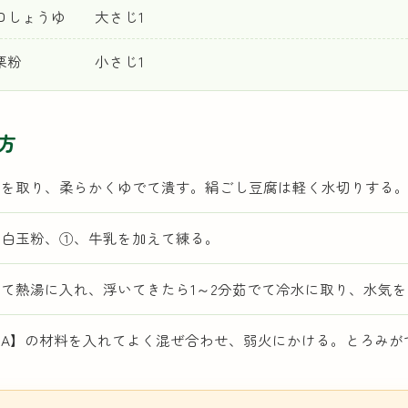
しょうゆ 大さじ1
栗粉 小さじ1
方
皮を取り、柔らかくゆでて潰す。絹ごし豆腐は軽く水切りする
に白玉粉、①、牛乳を加えて練る。
て熱湯に入れ、浮いてきたら1～2分茹でて冷水に取り、水気
【A】の材料を入れてよく混ぜ合わせ、弱火にかける。とろみが