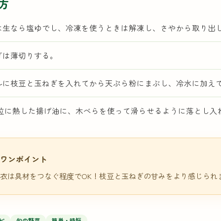
方
は生なら塩ゆでし、冷凍を使うときは解凍し、さやから取り出
ぎは薄切りする。
ルに枝豆と玉ねぎを入れてから天ぷら粉にまぶし、冷水に加え
0℃位に熱した揚げ油に、木べらを使って滑らせるように落とし
ワンポイント
衣は具材をつなぐ程度でOK！枝豆と玉ねぎの甘みをより感じられ
ピ
旬の野菜
簡単・時短