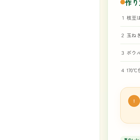
作り
１ 枝豆
２ 玉ね
３ ボウ
４ 17
!
夏のレシ