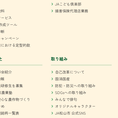
JAこども倶楽部
数料
損害保険代理店業務
サービス
作成ツール
診断
キャンペーン
業における定型約款
と
取り組み
部会紹介
自己改革について
情報
国消国産
農研修生を募集
防犯・防災への取り組み
市農業塾
SDGsへの取り組み
安心な農作物づくり
みんなで俳句
ひめ
オリジナルキャラクター
種銘柄一覧表
JA松山市 公式SNS