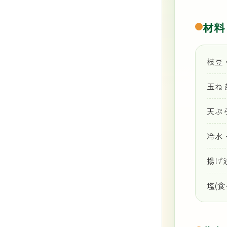
材料
枝豆
玉ね
天ぷ
冷水
揚げ
塩(