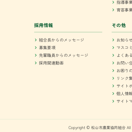
指導事
育苗事
採用情報
その他
組合長からのメッセージ
お知ら
募集要項
マスコ
先輩職員からのメッセージ
よくあ
採用関連動画
お問い
お困り
リンク
サイト
個人情
サイト
Copyright © 松山市農業協同組合 All rig