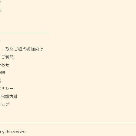
業
業
せ
ミ・取材ご担当者様向け
るご質問
合わせ
の時
集
ポリシー
報保護方針
マップ
hts reserved.