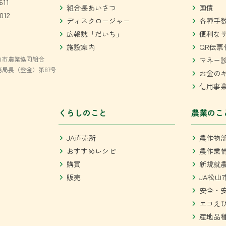
611
組合長あいさつ
国債
012
ディスクロージャー
各種手
広報誌「だいち」
便利な
施設案内
QR伝票
山市農業協同組合
マネー
局長（登金）第87号
お金の
信用事
くらしのこと
農業のこ
JA直売所
農作物
おすすめレシピ
農作業
購買
新規就
販売
JA松山
安全・
エコえ
産地品