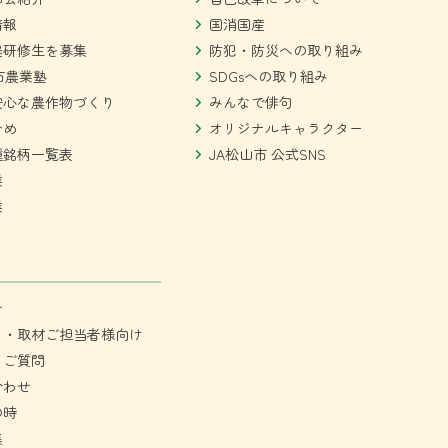
情報
国消国産
農研修生を募集
防犯・防災への取り組み
市農業塾
SDGsへの取り組み
安心な農作物づくり
みんなで俳句
ひめ
オリジナルキャラクター
種銘柄一覧表
JA松山市 公式SNS
業
業
せ
ミ・取材ご担当者様向け
るご質問
合わせ
の時
集