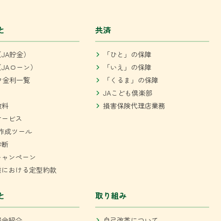
と
共済
JA貯金）
「ひと」の保障
JAローン）
「いえ」の保障
ク金利一覧
「くるま」の保障
JAこども倶楽部
数料
損害保険代理店業務
サービス
作成ツール
診断
キャンペーン
業における定型約款
と
取り組み
部会紹介
自己改革について