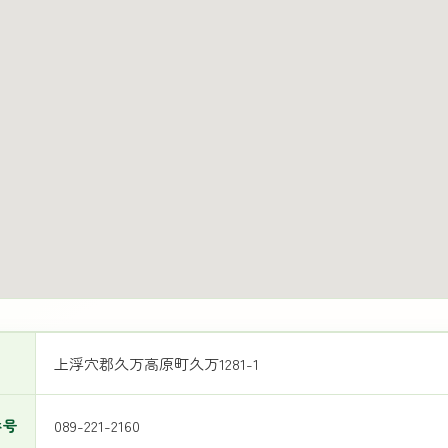
上浮穴郡久万高原町久万1281-1
番号
089-221-2160