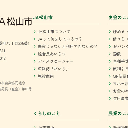
JA松山市
お金のこ
JA松山市について
貯める（
JAって何をしているの？
借りる（
町八丁目325番1
農家じゃないと利用できないの？
JAバン
611
組合長あいさつ
国債
012
ディスクロージャー
各種手
広報誌「だいち」
便利な
施設案内
QR伝票
山市農業協同組合
マネー
局長（登金）第87号
お金の
信用事
くらしのこと
農業のこ
JA直売所
農作物