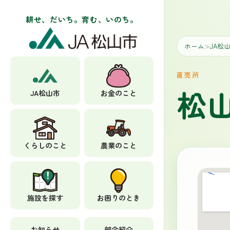
耕せ、だいち。育む、いのち。
ホーム
JA松
＞
直売所
松
JA松山市
お金のこと
くらしのこと
農業のこと
施設を探す
お困りのとき
お知らせ
部会紹介