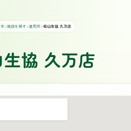
山市
施設を探す
直売所
松山生協 久万店
＞
＞
＞
山生協 久万店