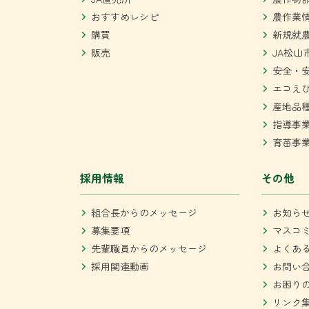
おすすめレシピ
農作業
購買
新規就
販売
JA松山
安全・
エコえ
産地品
指導事
育苗事
採用情報
その他
組合長からのメッセージ
お知ら
募集要項
マスコ
先輩職員からのメッセージ
よくあ
採用関連動画
お問い
お困り
リンク