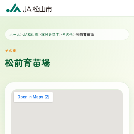
ホーム
JA松山市
施設を探す
その他
松前育苗場
＞
＞
＞
＞
その他
松前育苗場