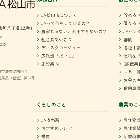
JA松山市について
貯める（
JAって何をしているの？
借りる（
町八丁目325番1
農家じゃないと利用できないの？
JAバン
611
組合長あいさつ
国債
012
ディスクロージャー
各種手
広報誌「だいち」
便利な
施設案内
QR伝票
山市農業協同組合
マネー
局長（登金）第87号
お金の
信用事
くらしのこと
農業のこ
JA直売所
農作物
おすすめレシピ
農作業
購買
新規就