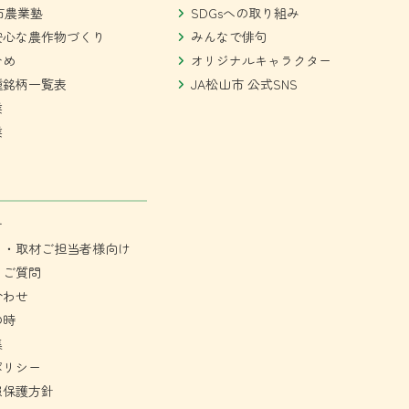
市農業塾
SDGsへの取り組み
安心な農作物づくり
みんなで俳句
ひめ
オリジナルキャラクター
種銘柄一覧表
JA松山市 公式SNS
業
業
せ
ミ・取材ご担当者様向け
るご質問
合わせ
の時
集
ポリシー
報保護方針