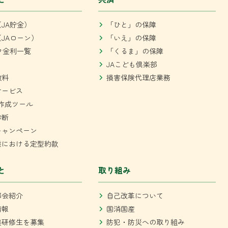
JA貯金）
「ひと」の保障
JAローン）
「いえ」の保障
ク金利一覧
「くるま」の保障
JAこども倶楽部
数料
損害保険代理店業務
サービス
作成ツール
診断
キャンペーン
業における定型約款
と
取り組み
部会紹介
自己改革について
情報
国消国産
農研修生を募集
防犯・防災への取り組み