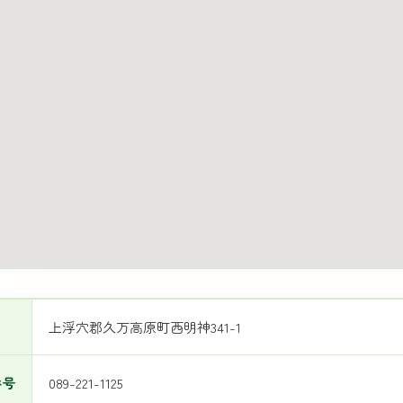
上浮穴郡久万高原町西明神341-1
番号
089-221-1125