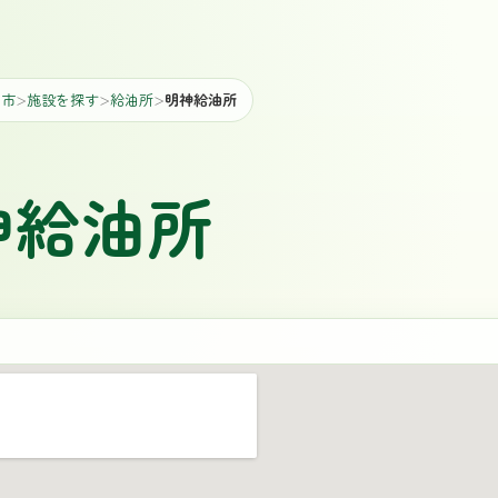
山市
施設を探す
給油所
明神給油所
＞
＞
＞
神給油所