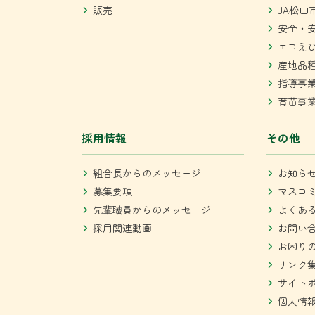
販売
JA松山
安全・
エコえ
産地品
指導事
育苗事
採用情報
その他
組合長からのメッセージ
お知ら
募集要項
マスコ
先輩職員からのメッセージ
よくあ
採用関連動画
お問い
お困り
リンク
サイト
個人情