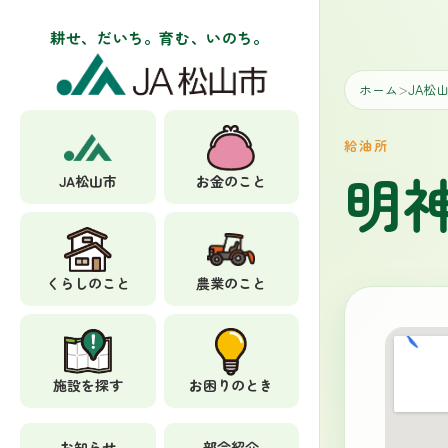
耕せ、だいち。育む、いのち。
ホーム
JA松
＞
給油所
明
JA松山市
お金のこと
くらしのこと
農業のこと
施設を探す
お困りのとき
お知らせ
部会紹介