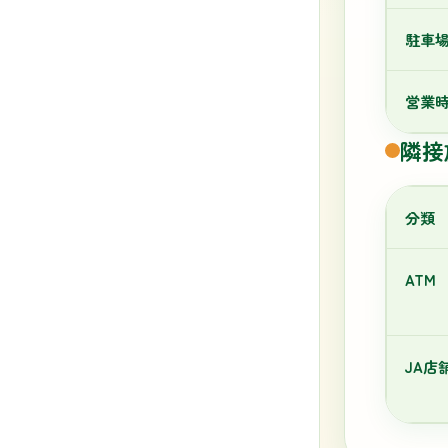
駐車
営業
隣接
分類
ATM
JA店