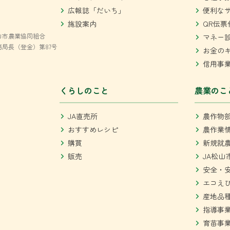
広報誌「だいち」
便利な
施設案内
QR伝票
山市農業協同組合
マネー
局長（登金）第87号
お金の
信用事
くらしのこと
農業のこ
JA直売所
農作物
おすすめレシピ
農作業
購買
新規就
販売
JA松山
安全・
エコえ
産地品
指導事
育苗事