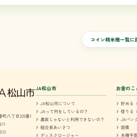
コイン精米機一覧に
JA松山市
お金のこ
JA松山市について
貯める（
JAって何をしているの？
借りる（
町八丁目325番1
農家じゃないと利用できないの？
JAバン
611
組合長あいさつ
国債
012
ディスクロージャー
各種手