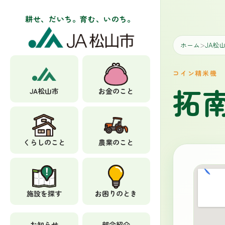
耕せ、だいち。育む、いのち。
ホーム
JA松
＞
コイン精米機
拓
JA松山市
お金のこと
くらしのこと
農業のこと
施設を探す
お困りのとき
お知らせ
部会紹介