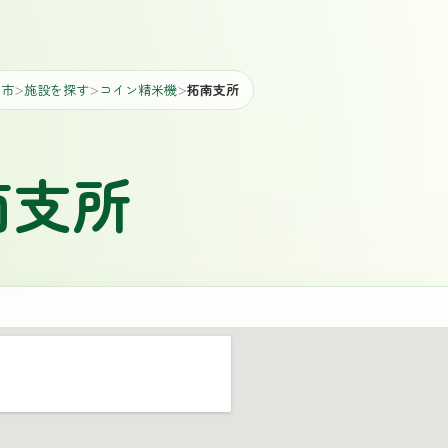
山市
施設を探す
コイン精米機
拓南支所
＞
＞
＞
南支所