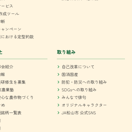
サービス
作成ツール
診断
キャンペーン
業における定型約款
と
取り組み
部会紹介
自己改革について
情報
国消国産
農研修生を募集
防犯・防災への取り組み
市農業塾
SDGsへの取り組み
安心な農作物づくり
みんなで俳句
ひめ
オリジナルキャラクター
種銘柄一覧表
JA松山市 公式SNS
業
業