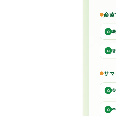
産直
農
Q
営
Q
サマ
参
Q
申
Q