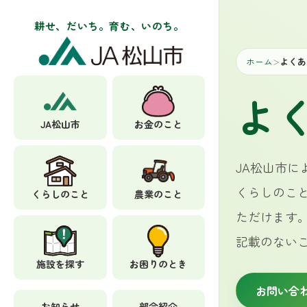
耕せ、だいち。育む、いのち。
ホーム
よくあ
＞
よ
JA松山市
お金のこと
JA松山市
くらしのこ
くらしのこと
農業のこと
ただけます
記載のない
施設を探す
お困りのとき
お問い合
お知らせ
部会紹介