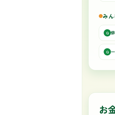
みん
俳
Q
一
Q
お