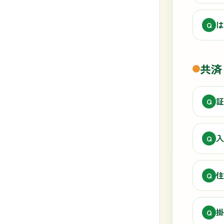
は
Q
共済
証
Q
入
Q
住
Q
掛
Q