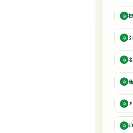
初
Q
引
Q
名
Q
通
Q
キ
Q
印
Q