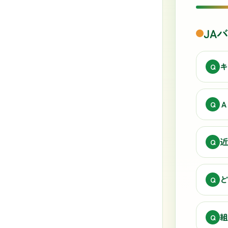
JA
キ
Q
Ａ
Q
近
Q
ど
Q
組
Q