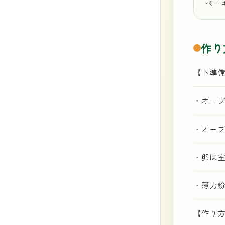
ベー
作り
【下準
・オーブ
・オー
・卵は
・薄力
【作り