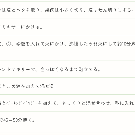
かは皮とヘタを取り、果肉は小さく切り、皮はせん切りにする
はミキサーにかける。
皮、②、砂糖を入れて火にかけ、沸騰したら弱火にして約10分
ハンドミキサーで、白っぽくなるまで泡立てる。
③とこめ油を加えて混ぜる。
粉とﾍﾞｰｷﾝｸﾞﾊﾟｳﾀﾞｰを加えて、さっくりと混ぜ合わせ、型に入
℃で45～50分焼く。