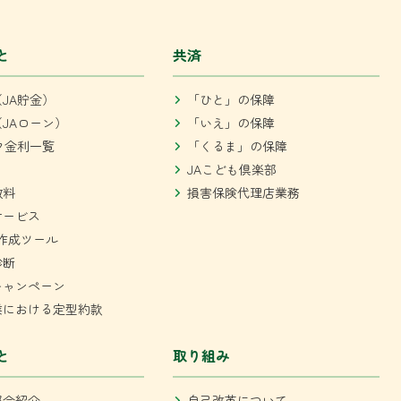
と
共済
JA貯金）
「ひと」の保障
JAローン）
「いえ」の保障
ク金利一覧
「くるま」の保障
JAこども倶楽部
数料
損害保険代理店業務
サービス
作成ツール
診断
キャンペーン
業における定型約款
と
取り組み
部会紹介
自己改革について