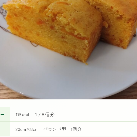
ー
175kcal １/８個分
20cm×8cm パウンド型 1個分