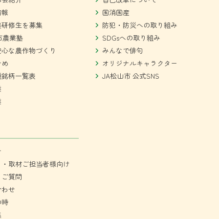
情報
国消国産
農研修生を募集
防犯・防災への取り組み
市農業塾
SDGsへの取り組み
安心な農作物づくり
みんなで俳句
ひめ
オリジナルキャラクター
種銘柄一覧表
JA松山市 公式SNS
業
業
せ
ミ・取材ご担当者様向け
るご質問
合わせ
の時
集