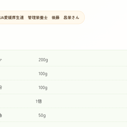
JA愛媛厚生連 管理栄養士 後藤 昌栄さん
とか 200g
糖 100g
力粉 100g
(L) 1個
め油 50g