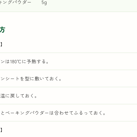
キングパウダー 5g
方
備】
ンは180℃に予熱する。
ブンシートを型に敷いておく。
室温に戻しておく。
粉とベーキングパウダーは合わせてふるっておく。
方】