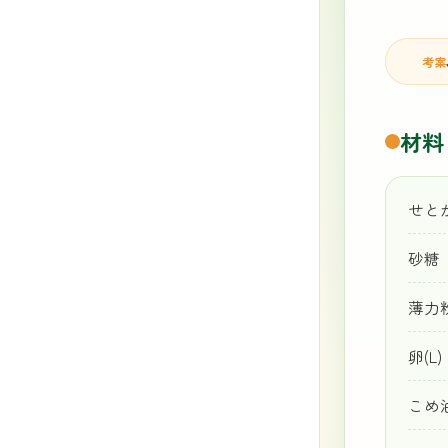
考案
材料
せ
砂
薄
卵
こ