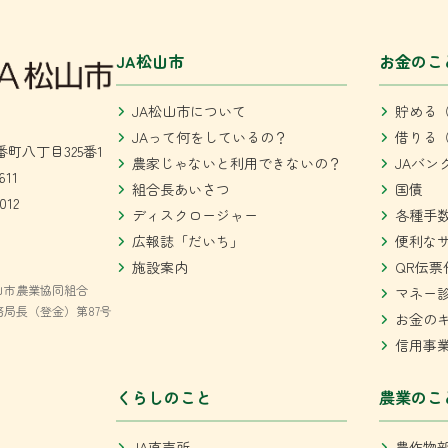
JA松山市
お金のこ
JA松山市について
貯める（
JAって何をしているの？
借りる（
町八丁目325番1
農家じゃないと利用できないの？
JAバン
611
組合長あいさつ
国債
012
ディスクロージャー
各種手
広報誌「だいち」
便利な
施設案内
QR伝票
山市農業協同組合
マネー
局長（登金）第87号
お金の
信用事
くらしのこと
農業のこ
JA直売所
農作物