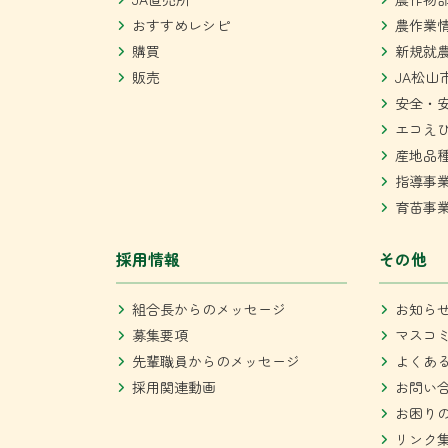
おすすめレシピ
農作業
購買
新規就
販売
JA松山
安全・
エコえ
産地品
指導事
育苗事
採用情報
その他
組合長からのメッセージ
お知ら
募集要項
マスコ
先輩職員からのメッセージ
よくあ
採用関連動画
お問い
お困り
リンク