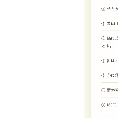
① せと
② 果肉
③ 鍋に
とる。
④ 卵は
⑤ ④に
⑥ 薄力
⑦ 180