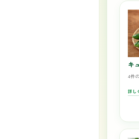
キ
4件
詳し