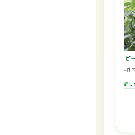
ピ
4件
詳し