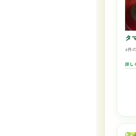
タ
4件
詳し