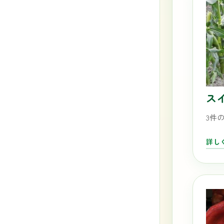
ス
3件
詳し