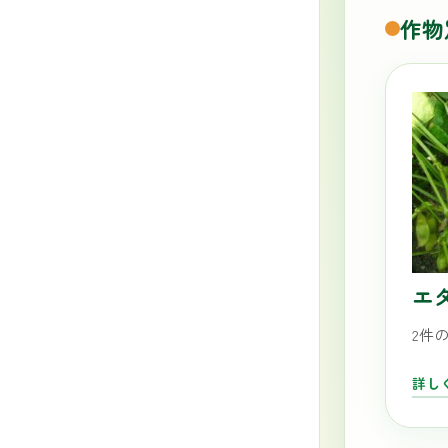
作物
エ
2件
詳し