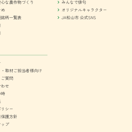
安心な農作物づくり
みんなで俳句
ひめ
オリジナルキャラクター
種銘柄一覧表
JA松山市 公式SNS
業
業
せ
ミ・取材ご担当者様向け
るご質問
合わせ
の時
集
ポリシー
報保護方針
マップ