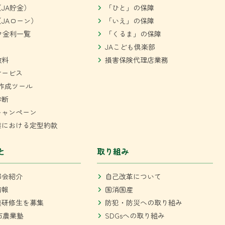
JA貯金）
「ひと」の保障
JAローン）
「いえ」の保障
ク金利一覧
「くるま」の保障
JAこども倶楽部
数料
損害保険代理店業務
サービス
作成ツール
診断
キャンペーン
業における定型約款
と
取り組み
部会紹介
自己改革について
情報
国消国産
農研修生を募集
防犯・防災への取り組み
市農業塾
SDGsへの取り組み