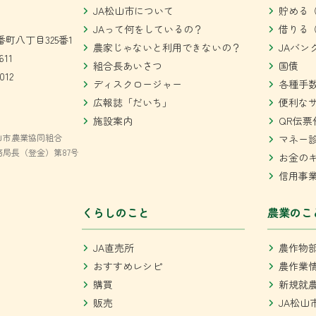
JA松山市について
貯める（
JAって何をしているの？
借りる（
町八丁目325番1
農家じゃないと利用できないの？
JAバン
611
組合長あいさつ
国債
012
ディスクロージャー
各種手
広報誌「だいち」
便利な
施設案内
QR伝票
山市農業協同組合
マネー
局長（登金）第87号
お金の
信用事
くらしのこと
農業のこ
JA直売所
農作物
おすすめレシピ
農作業
購買
新規就
販売
JA松山