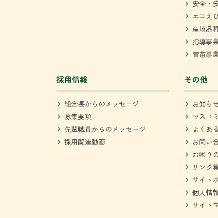
安全・
エコえ
産地品
指導事
育苗事
採用情報
その他
組合長からのメッセージ
お知ら
募集要項
マスコ
先輩職員からのメッセージ
よくあ
採用関連動画
お問い
お困り
リンク
サイト
個人情
サイト