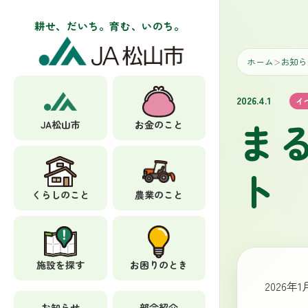
耕せ、だいち。育む、いのち。
ホーム
お知ら
＞
2026.4.1
イ
ま
JA松山市
お金のこと
ト
くらしのこと
農業のこと
施設を探す
お困りのとき
2026
お知らせ
部会紹介