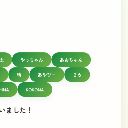
太
やっちゃん
あおちゃん
晴
あやぴー
さら
HINA
KOKONA
いました！