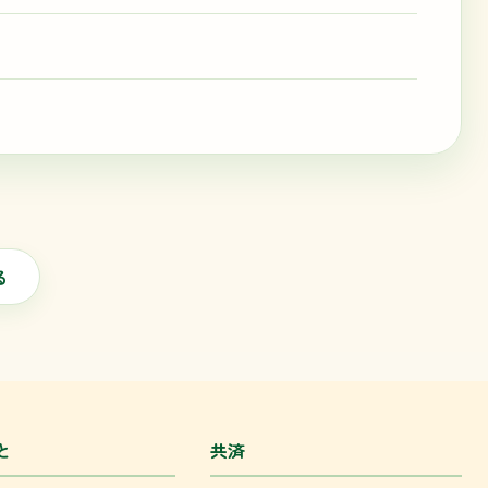
る
と
共済