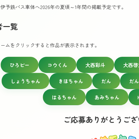
伊予鉄バス車体へ2026年の夏頃～1年間の掲載予定です。
者一覧
ネームをクリックすると作品が表示されます。
ひろピー
コウくん
大西彩斗
大西啓
しょうちゃん
きほちゃん
だん
だん
はるちゃん
あみちゃん
ご応募ありがとうござ