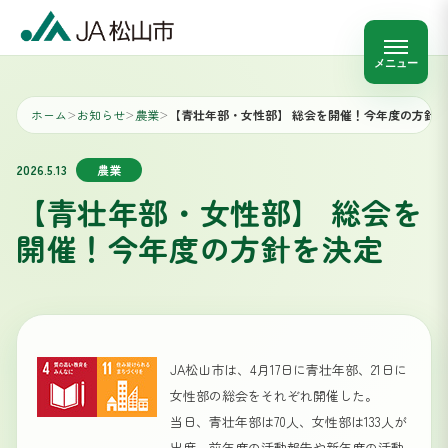
メニュー
ホーム
お知らせ
農業
【青壮年部・女性部】 総会を開催！今年度の方針
＞
＞
＞
2026.5.13
農業
【青壮年部・女性部】 総会を
開催！今年度の方針を決定
JA松山市は、4月17日に青壮年部、21日に
女性部の総会をそれぞれ開催した。
当日、青壮年部は70人、女性部は133人が
出席。前年度の活動報告や新年度の活動