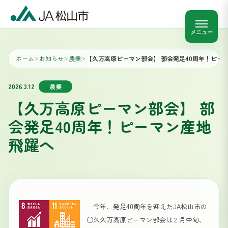
メニュー
ホーム
お知らせ
農業
【久万高原ピーマン部会】 部会発足40周年！ピー
＞
＞
＞
2026.3.12
農業
【久万高原ピーマン部会】 部
会発足40周年！ピーマン産地
飛躍へ
今年、発足40周年を迎えたJA松山市の
○久久万高原ピーマン部会は２月中旬、