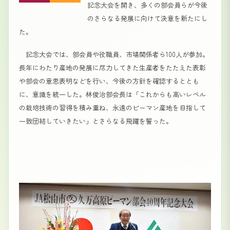
記念大会を開き、多くの部会員らが今後
のさらなる発展に向けて決意を新たにし
た。
記念大会では、部会員や役職員、市場関係者ら100人が参加。
長年にわたり産地の発展に尽力してきた生産者をたたえた表彰
や部会の意思表明などを行い、今後の方針を確認するととも
に、意識を統一した。林俊治部会長は「これからも高いレベル
の栽培技術の習得を積み重ね、永遠のピーマン産地を目指して
一致団結していきたい」とさらなる飛躍を誓った。