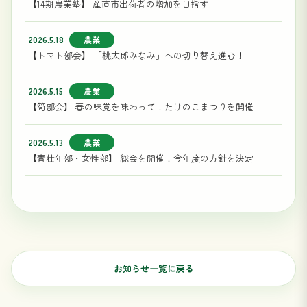
【14期農業塾】 産直市出荷者の増加を目指す
2026.5.18
農業
【トマト部会】 「桃太郎みなみ」への切り替え進む！
2026.5.15
農業
【筍部会】 春の味覚を味わって！たけのこまつりを開催
2026.5.13
農業
【青壮年部・女性部】 総会を開催！今年度の方針を決定
お知らせ一覧に戻る