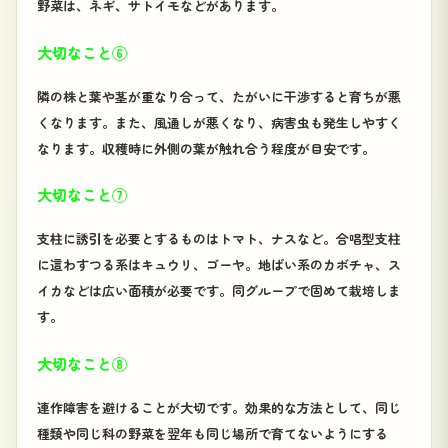
野菜は、ネギ、サトイモなどがあります。
大切なこと⑥
隣の株と葉や茎が重なり合って、たがいに干渉すると育ちが悪
くなります。また、風通しが悪くなり、病害虫も発生しやすく
なります。収穫時に外側の葉が触れ合う程度が目安です。
大切なこと⑦
支柱に誘引を必要とするものはトマト、ナスなど。合唱型支柱
に這わすつる系はキュウリ、ゴーヤ。地ばい系のカボチャ、ス
イカなどは広い面積が必要です。同グループで固めて栽培しま
す。
大切なこと⑧
連作障害を避けることが大切です。効果的な方法として、同じ
種類や同じ科の野菜を翌年も同じ場所で育てないようにする