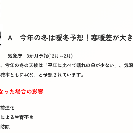
A 今年の冬は暖冬予想！寒暖差が大
気象庁 3か月予報(12月～2月)
、今年の冬の天候は「平年に比べて晴れの日が少ない」、気温
確率ともに40%」と予想されています。
なった場合の影響
の前進化
差による生育不良
虫防除