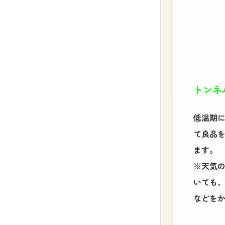
トンネ
低温期
て良品
ます。
※天気
いても
などを