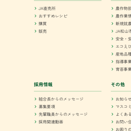
JA直売所
農作物
おすすめレシピ
農作業
購買
新規就
販売
JA松山
安全・
エコえ
産地品
指導事
育苗事
採用情報
その他
組合長からのメッセージ
お知ら
募集要項
マスコ
先輩職員からのメッセージ
よくあ
採用関連動画
お問い
お困り