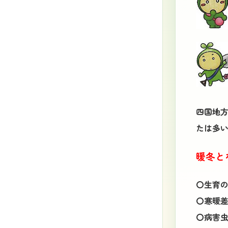
四国地方
たは多い
暖冬と
〇生育
〇寒暖
〇病害