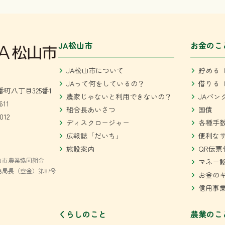
JA松山市
お金のこ
JA松山市について
貯める（
JAって何をしているの？
借りる（
町八丁目325番1
農家じゃないと利用できないの？
JAバン
611
組合長あいさつ
国債
012
ディスクロージャー
各種手
広報誌「だいち」
便利な
施設案内
QR伝票
山市農業協同組合
マネー
局長（登金）第87号
お金の
信用事
くらしのこと
農業のこ