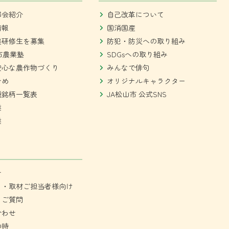
部会紹介
自己改革について
情報
国消国産
農研修生を募集
防犯・防災への取り組み
市農業塾
SDGsへの取り組み
安心な農作物づくり
みんなで俳句
ひめ
オリジナルキャラクター
種銘柄一覧表
JA松山市 公式SNS
業
業
せ
ミ・取材ご担当者様向け
るご質問
合わせ
の時