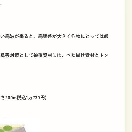
る。
強い寒波が来ると、寒暖差が大きく作物にとっては厳
の鳥害対策として被覆資材には、べた掛け資材とトン
00m税込1万730円)