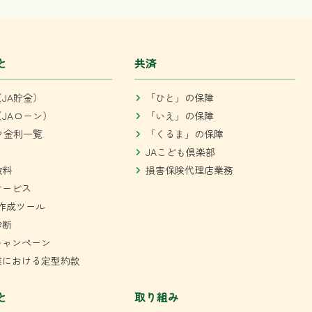
と
共済
JA貯金）
「ひと」の保障
JAローン）
「いえ」の保障
ク金利一覧
「くるま」の保障
JAこども倶楽部
数料
損害保険代理店業務
サービス
作成ツール
診断
キャンペーン
業における定型約款
と
取り組み