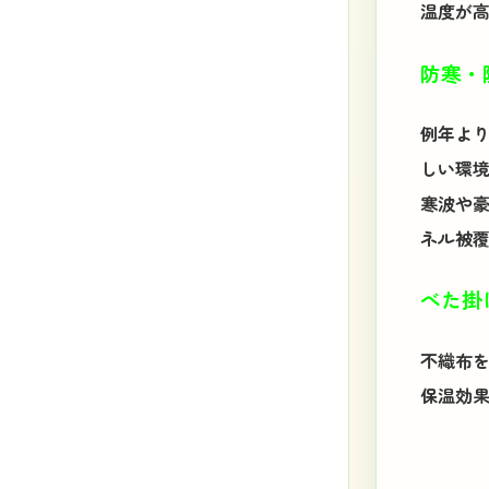
温度が
防寒・
例年よ
しい環
寒波や
ネル被
べた掛
不織布を
保温効